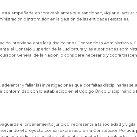
 esta empeñada en "prevenir antes que sancionar", vigilar el actuar
inistración o intromisión en la gestión de las entidades estatales.
ción interviene ante las jurisdicciones Contencioso Administrativa, Con
ral, ante el Consejo Superior de la Judicatura y las autoridades administ
rocurador General de la Nación lo considere necesario y cobra trasc
adelantar y fallar las investigaciones que por faltas disciplinarias se 
e conformidad con lo establecido en el Código Único Disciplinario ó 
vaguarda el ordenamiento jurídico, representa a la sociedad y vigila 
rvando el proyecto común expresado en la Constitución Política; pa
rvención judicial relevante y eficiente, orientadas a profundizar la