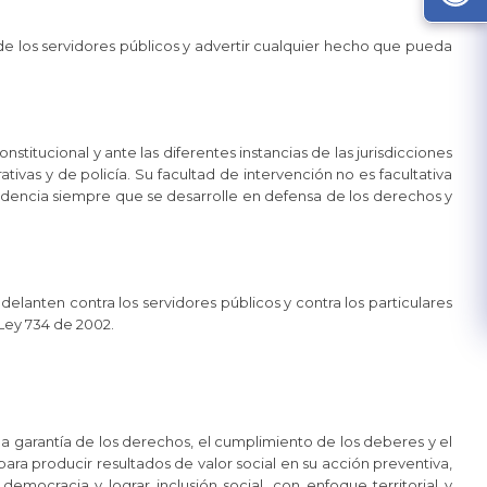
 de los servidores públicos y advertir cualquier hecho que pueda
stitucional y ante las diferentes instancias de las jurisdicciones
rativas y de policía. Su facultad de intervención no es facultativa
endencia siempre que se desarrolle en defensa de los derechos y
adelanten contra los servidores públicos y contra los particulares
Ley 734 de 2002.
la garantía de los derechos, el cumplimiento de los deberes y el
ra producir resultados de valor social en su acción preventiva,
 democracia y lograr inclusión social, con enfoque territorial y