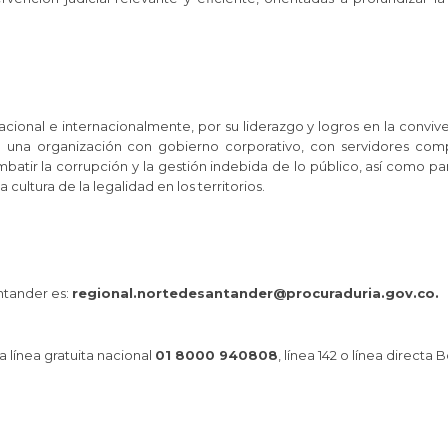
acional e internacionalmente, por su liderazgo y logros en la convive
rá una organización con gobierno corporativo, con servidores com
tir la corrupción y la gestión indebida de lo público, así como para
la cultura de la legalidad en los territorios.
tander es:​
regional.nortedesantander@procuraduria.gov.co.
la línea gratuita nacional
01 8000 940808
, línea 142 o línea directa