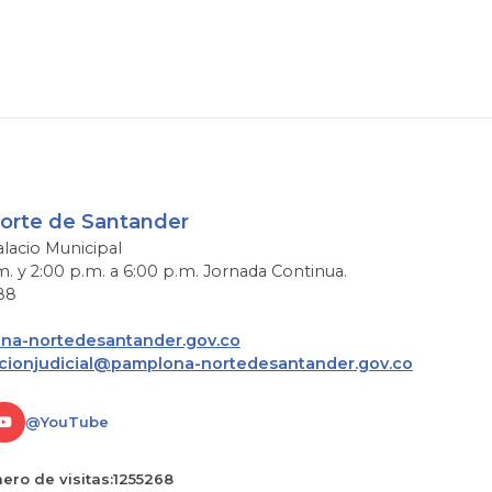
Norte de Santander
alacio Municipal
m. y 2:00 p.m. a 6:00 p.m. Jornada Continua.
88
a-nortedesantander.gov.co
acionjudicial@pamplona-nortedesantander.gov.co
@YouTube
ro de visitas:
1255268