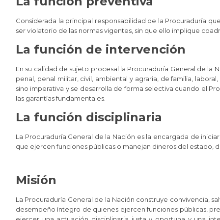
La función preventiva
Considerada la principal responsabilidad de la Procuraduría que
ser violatorio de las normas vigentes, sin que ello implique coadm
La función de intervención
En su calidad de sujeto procesal la Procuraduría General de la Na
penal, penal militar, civil, ambiental y agraria, de familia, labo
sino imperativa y se desarrolla de forma selectiva cuando el P
las garantías fundamentales.
La función disciplinaria
La Procuraduría General de la Nación es la encargada de iniciar, 
que ejercen funciones públicas o manejan dineros del estado, d
Misión
La Procuraduría General de la Nación construye convivencia, sal
desempeño íntegro de quienes ejercen funciones públicas, prese
ejercer una actuación disciplinaria justa y oportuna y una inte