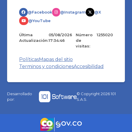
@Facebook
@Instagram
@X
@YouTube
Última
05/08/2026
Número
1255020
Actualización:
17:34:46
de
visitas:
Políticas
Mapas del sitio
Terminos y condiciones
Accesibilidad
Desarrollado
© Copyright
2026
101
por:
S.A.S.