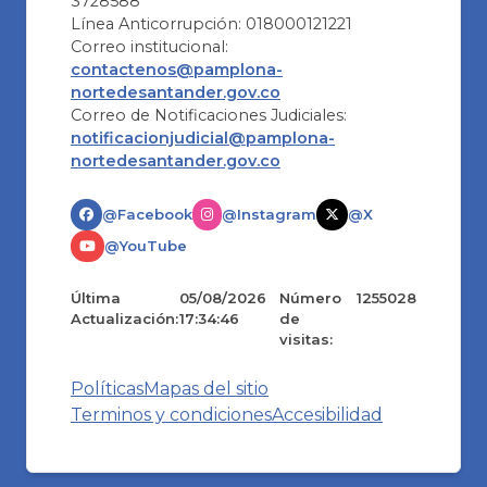
3728588
Línea Anticorrupción: 018000121221
Correo institucional:
contactenos@pamplona-
nortedesantander.gov.co
Correo de Notificaciones Judiciales:
notificacionjudicial@pamplona-
nortedesantander.gov.co
@Facebook
@Instagram
@X
@YouTube
Última
05/08/2026
Número
1255028
Actualización:
17:34:46
de
visitas:
Políticas
Mapas del sitio
Terminos y condiciones
Accesibilidad